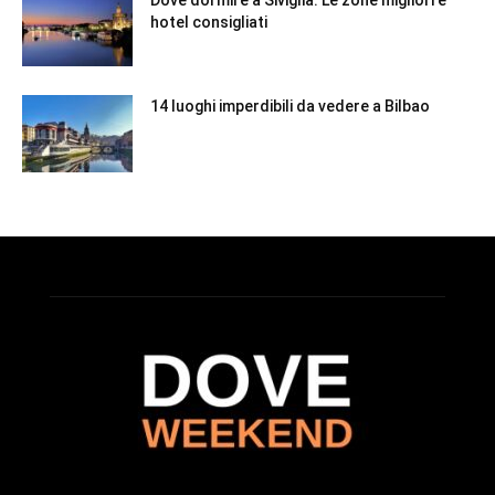
hotel consigliati
14 luoghi imperdibili da vedere a Bilbao