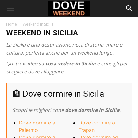
Home
Weekend in Sicilia
WEEKEND IN SICILIA
La Sicilia è una destinazione ricca di storia, mare e
cultura, perfetta anche per un weekend lungo.
Qui trovi idee su
cosa vedere in Sicilia
e consigli per
scegliere dove alloggiare.
🏨 Dove dormire in Sicilia
Scopri le migliori zone
dove dormire in Sicilia
.
Dove dormire a
Dove dormire a
Palermo
Trapani
Dove dormire a
Dove dormire ad