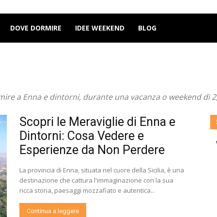
DOVE DORMIRE
IDEE WEEKEND
BLOG
mire a Enna e dintorni, durante una vacanza o weekend di 2,
Scopri le Meraviglie di Enna e
Dintorni: Cosa Vedere e
Esperienze da Non Perdere
La provincia di Enna, situata nel cuore della Sicilia, è una
destinazione che cattura l'immaginazione con la sua
ricca storia, paesaggi mozzafiato e autentica...
Continua a leggere