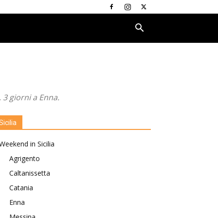
 3 giorni a Enna.
Sicilia
Weekend in Sicilia
Agrigento
Caltanissetta
Catania
Enna
Messina