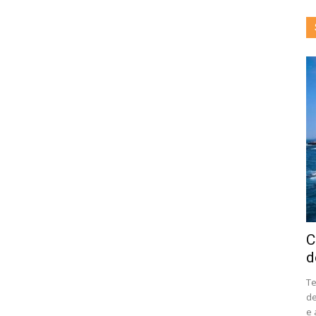
C
d
Te
de
e 