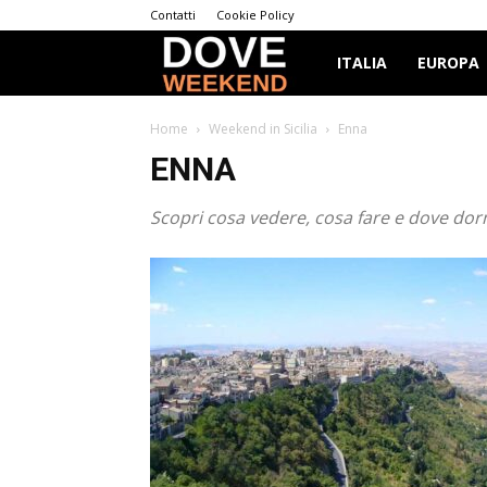
Contatti
Cookie Policy
Dove
ITALIA
EUROPA
Weekend
Home
Weekend in Sicilia
Enna
ENNA
Scopri cosa vedere, cosa fare e dove dor