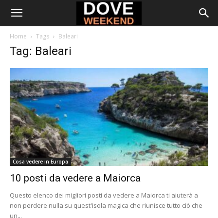
Home
Tags
Baleari
Tag: Baleari
Cosa vedere in Europa
10 posti da vedere a Maiorca
Questo elenco dei migliori posti da vedere a Maiorca ti aiuterà a
non perdere nulla su quest'isola magica che riunisce tutto ciò che
un...