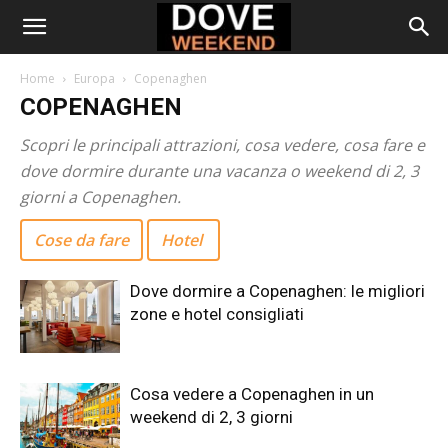
Home
Europa
Copenaghen
COPENAGHEN
Scopri le principali attrazioni, cosa vedere, cosa fare e
dove dormire durante una vacanza o weekend di 2, 3
giorni a Copenaghen.
Cose da fare
Hotel
Dove dormire a Copenaghen: le migliori
zone e hotel consigliati
Cosa vedere a Copenaghen in un
weekend di 2, 3 giorni