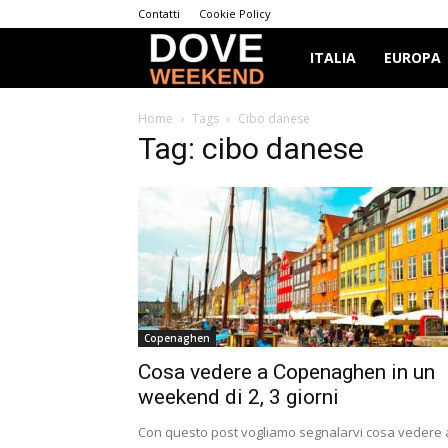
Contatti
Cookie Policy
Dove
ITALIA
EUROPA
Weekend
Home
Tags
Cibo danese
Tag: cibo danese
Copenaghen
Cosa vedere a Copenaghen in un
weekend di 2, 3 giorni
Con questo post vogliamo segnalarvi cosa vedere 