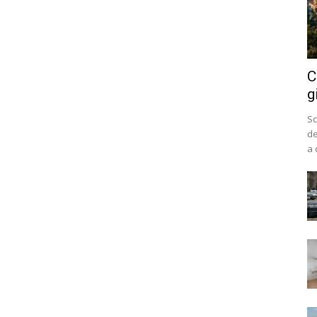
C
g
Sc
de
a 