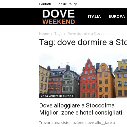
Contatti
Cookie Policy
Dove
ITALIA
EUROPA
Weekend
Home
Tags
Dove dormire a Stoccolma
Tag: dove dormire a S
Cosa vedere in Europa
Dove alloggiare a Stoccolma:
Migliori zone e hotel consigliati
Trovare una sistemazione dove alloggiare a