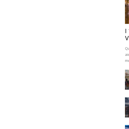
I
V
Qu
ai
mu