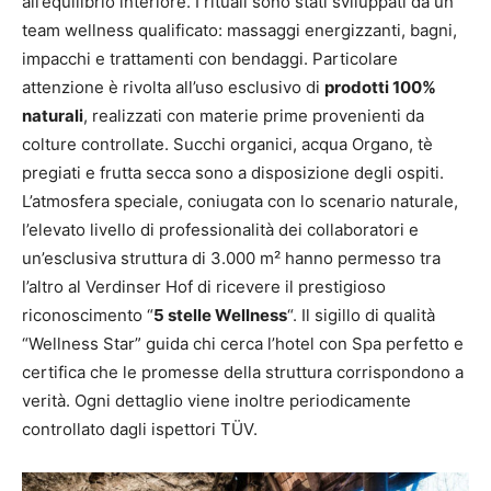
all’equilibrio interiore. I rituali sono stati sviluppati da un
team wellness qualificato: massaggi energizzanti, bagni,
impacchi e trattamenti con bendaggi. Particolare
attenzione è rivolta all’uso esclusivo di
prodotti 100%
naturali
, realizzati con materie prime provenienti da
colture controllate. Succhi organici, acqua Organo, tè
pregiati e frutta secca sono a disposizione degli ospiti.
L’atmosfera speciale, coniugata con lo scenario naturale,
l’elevato livello di professionalità dei collaboratori e
un’esclusiva struttura di 3.000 m² hanno permesso tra
l’altro al Verdinser Hof di ricevere il prestigioso
riconoscimento “
5 stelle Wellness
“. Il sigillo di qualità
“Wellness Star” guida chi cerca l’hotel con Spa perfetto e
certifica che le promesse della struttura corrispondono a
verità. Ogni dettaglio viene inoltre periodicamente
controllato dagli ispettori TÜV.