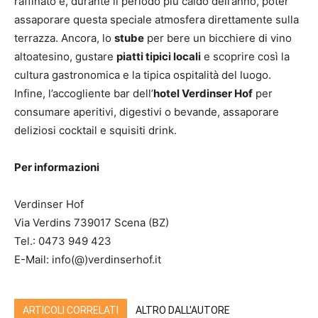
raffinato e, durante il periodo più caldo dell’anno, poter
assaporare questa speciale atmosfera direttamente sulla
terrazza. Ancora, lo
stube
per bere un bicchiere di vino
altoatesino, gustare
piatti tipici locali
e scoprire così la
cultura gastronomica e la tipica ospitalità del luogo.
Infine, l’accogliente bar dell’
hotel Verdinser Hof
per
consumare aperitivi, digestivi o bevande, assaporare
deliziosi cocktail e squisiti drink.
Per informazioni
Verdinser Hof
Via Verdins 739017 Scena (BZ)
Tel.: 0473 949 423
E-Mail: info(@)verdinserhof.it
ARTICOLI CORRELATI
ALTRO DALL'AUTORE