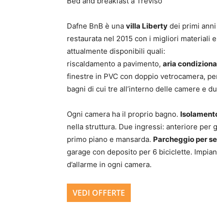
Bed and breakfast a Treviso
Dafne BnB è una
villa Liberty
dei primi anni
restaurata nel 2015 con i migliori materiali 
attualmente disponibili quali:
riscaldamento a pavimento,
aria condizionat
finestre in PVC con doppio vetrocamera, pe
bagni di cui tre all’interno delle camere e du
Ogni camera ha il proprio bagno.
Isolament
nella struttura. Due ingressi: anteriore per gl
primo piano e mansarda.
Parcheggio per se
garage con deposito per 6 biciclette. Impia
d’allarme in ogni camera.
VEDI OFFERTE