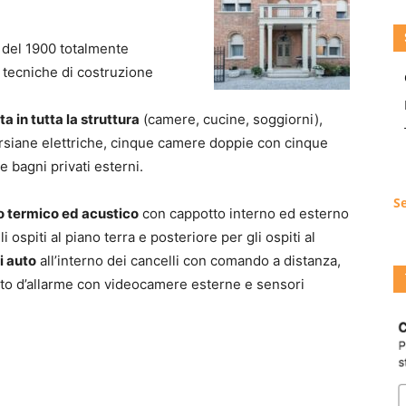
 del 1900 totalmente
e tecniche di costruzione
a in tutta la struttura
(camere, cucine, soggiorni),
rsiane elettriche, cinque camere doppie con cinque
e bagni privati esterni.
Se
o termico ed acustico
con cappotto interno ed esterno
i ospiti al piano terra e posteriore per gli ospiti al
i auto
all’interno dei cancelli con comando a distanza,
nto d’allarme con videocamere esterne e sensori