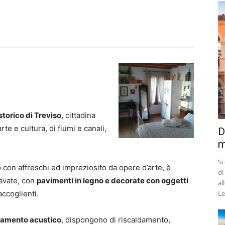
storico di Treviso
, cittadina
rte e cultura, di fiumi e canali,
D
m
Sc
o con affreschi ed impreziosito da opere d’arte, è
di
avate, con
pavimenti in legno e decorate con oggetti
al
accoglienti.
Le.
olamento acustico
, dispongono di riscaldamento,