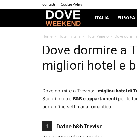
Contatti
Cookie Policy
Dove
ITALIA
EUROPA
Weekend
Home
Hotel in Italia
Hotel Veneto
Dove dormire a
Dove dormire a Tr
migliori hotel e 
Dove dormire a Treviso: i
migliori hotel di 
Scopri inoltre
B&B e appartamenti
per le t
per un fine settimana romantico.
1
Dafne b&b Treviso