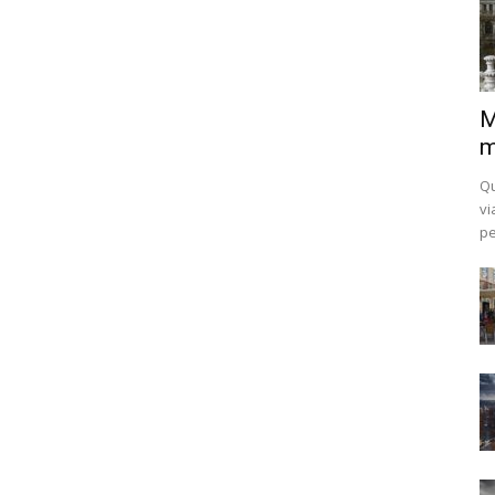
M
m
Qu
vi
pe