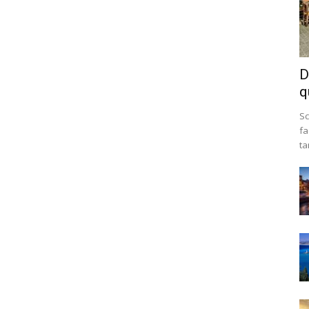
D
q
Sc
fa
ta