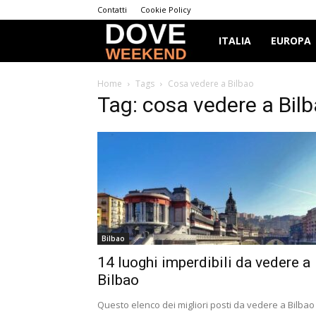
Contatti
Cookie Policy
Dove
ITALIA
EUROPA
Weekend
Home
Tags
Cosa vedere a Bilbao
Tag: cosa vedere a Bil
Bilbao
14 luoghi imperdibili da vedere a
Bilbao
Questo elenco dei migliori posti da vedere a Bilbao 