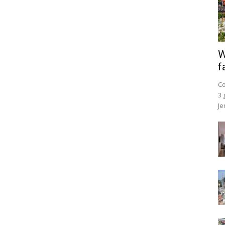
W
f
Co
3 
Je