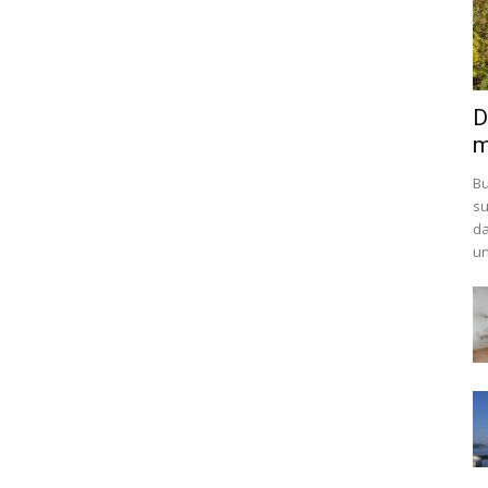
D
m
Bu
su
da
un