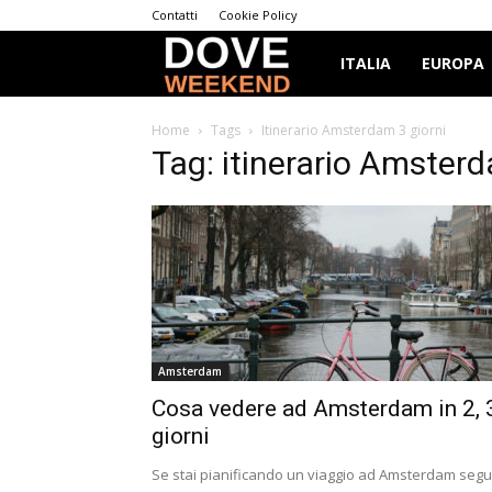
Contatti
Cookie Policy
Dove
ITALIA
EUROPA
Weekend
Home
Tags
Itinerario Amsterdam 3 giorni
Tag: itinerario Amsterd
Amsterdam
Cosa vedere ad Amsterdam in 2, 
giorni
Se stai pianificando un viaggio ad Amsterdam segui