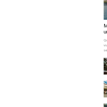
M
u
Qu
vi
se