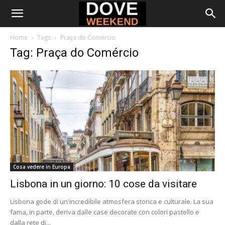
Home
Tags
Praça do Comércio
Tag: Praça do Comércio
Cosa vedere in Europa
Lisbona in un giorno: 10 cose da visitare
Lisbona gode di un'incredibile atmosfera storica e culturale. La sua
fama, in parte, deriva dalle case decorate con colori pastello e
dalla rete di...