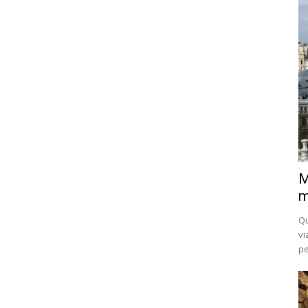
M
m
Qu
vi
pe