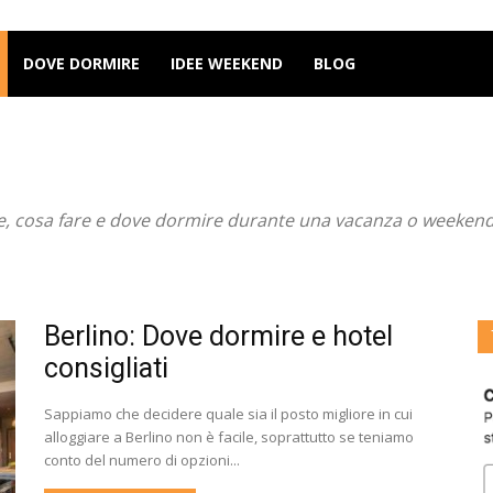
DOVE DORMIRE
IDEE WEEKEND
BLOG
ere, cosa fare e dove dormire durante una vacanza o weekend d
Berlino: Dove dormire e hotel
consigliati
Sappiamo che decidere quale sia il posto migliore in cui
alloggiare a Berlino non è facile, soprattutto se teniamo
conto del numero di opzioni...