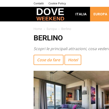
Contatti
Cookie Policy
Dove
ITALIA
EUROPA
Weekend
Home
Europa
Berlino
BERLINO
Scopri le principali attrazioni, cosa ved
Cose da fare
Hotel