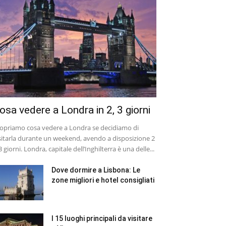
osa vedere a Londra in 2, 3 giorni
opriamo cosa vedere a Londra se decidiamo di
sitarla durante un weekend, avendo a disposizione 2
3 giorni. Londra, capitale dell’Inghilterra è una delle...
Dove dormire a Lisbona: Le
zone migliori e hotel consigliati
I 15 luoghi principali da visitare