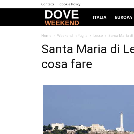
Contatti
Cookie Policy
Dove
ITALIA
EUROPA
Weekend
Home
Weekend in Puglia
Lecce
Santa Maria di
Santa Maria di L
cosa fare