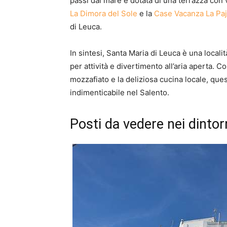
passi dal mare e dotata di una terrazza con 
La Dimora del Sole
e la
Case Vacanza La Paj
di Leuca.
In sintesi, Santa Maria di Leuca è una local
per attività e divertimento all’aria aperta. 
mozzafiato e la deliziosa cucina locale, ques
indimenticabile nel Salento.
Posti da vedere nei dintor