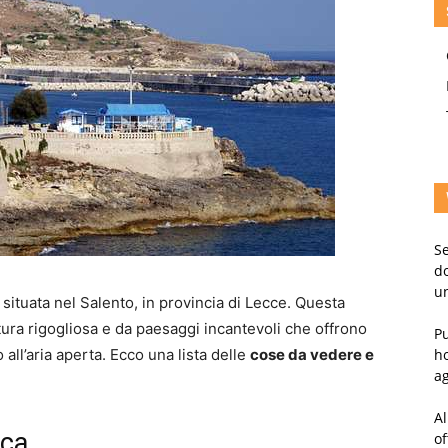
Se
d
un
 situata nel Salento, in provincia di Lecce. Questa
atura rigogliosa e da paesaggi incantevoli che offrono
Pu
 all’aria aperta. Ecco una lista delle
cose da vedere e
ho
ag
Al
uca
of