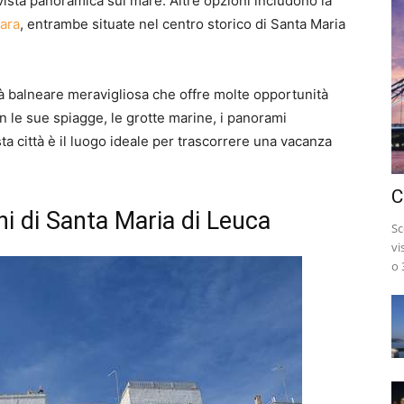
vista panoramica sul mare. Altre opzioni includono la
ara
, entrambe situate nel centro storico di Santa Maria
ità balneare meravigliosa che offre molte opportunità
Con le sue spiagge, le grotte marine, i panorami
ta città è il luogo ideale per trascorrere una vacanza
C
ni di Santa Maria di Leuca
Sc
vi
o 