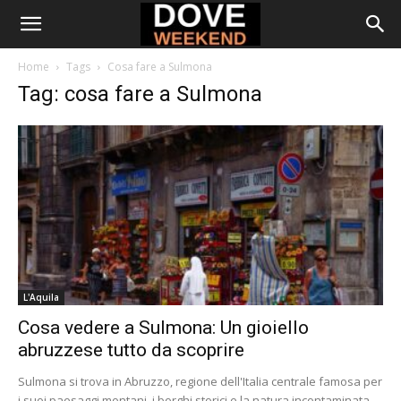
Home
Tags
Cosa fare a Sulmona
Tag: cosa fare a Sulmona
L'Aquila
Cosa vedere a Sulmona: Un gioiello
abruzzese tutto da scoprire
Sulmona si trova in Abruzzo, regione dell'Italia centrale famosa per
i suoi paesaggi montani, i borghi storici e la natura incontaminata.