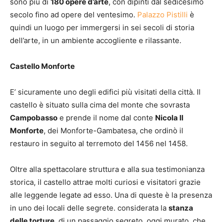
sono più di
180 opere d’arte
, con dipinti dal sedicesimo
secolo fino ad opere del ventesimo.
Palazzo Pistilli
è
quindi un luogo per immergersi in sei secoli di storia
dell’arte, in un ambiente accogliente e rilassante.
Castello Monforte
E’ sicuramente uno degli edifici più visitati della città. Il
castello è situato sulla cima del monte che sovrasta
Campobasso
e prende il nome dal conte
Nicola II
Monforte
, dei Monforte-Gambatesa, che ordinò il
restauro in seguito al terremoto del 1456 nel 1458.
Oltre alla spettacolare struttura e alla sua testimonianza
storica, il castello attrae molti curiosi e visitatori grazie
alle leggende legate ad esso. Una di queste è la presenza
in uno dei locali delle segrete. considerata la
stanza
delle torture
, di un passaggio segreto, oggi murato, che