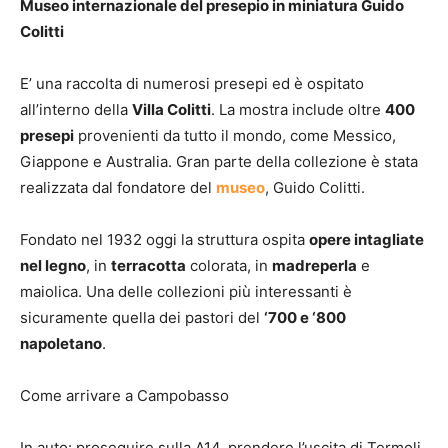
Museo internazionale del presepio in miniatura Guido
Colitti
E’ una raccolta di numerosi presepi ed è ospitato
all’interno della
Villa Colitti
. La mostra include oltre
400
presepi
provenienti da tutto il mondo, come Messico,
Giappone e Australia. Gran parte della collezione è stata
realizzata dal fondatore del
museo
, Guido Colitti.
Fondato nel 1932 oggi la struttura ospita
opere intagliate
nel legno
, in
terracotta
colorata, in
madreperla
e
maiolica. Una delle collezioni più interessanti è
sicuramente quella dei pastori del
‘700 e ‘800
napoletano
.
Come arrivare a Campobasso
In auto: proseguire sulla A14, prendere l’uscita di Termoli