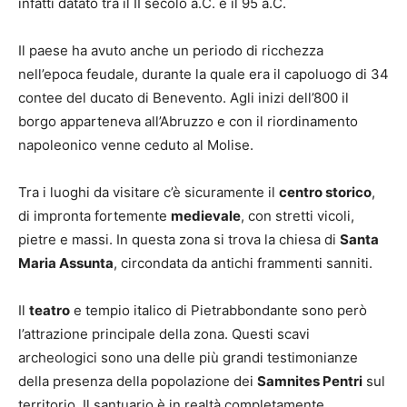
infatti datato tra il II secolo a.C. e il 95 a.C.
Il paese ha avuto anche un periodo di ricchezza
nell’epoca feudale, durante la quale era il capoluogo di 34
contee del ducato di Benevento. Agli inizi dell’800 il
borgo apparteneva all’Abruzzo e con il riordinamento
napoleonico venne ceduto al Molise.
Tra i luoghi da visitare c’è sicuramente il
centro storico
,
di impronta fortemente
medievale
, con stretti vicoli,
pietre e massi. In questa zona si trova la chiesa di
Santa
Maria Assunta
, circondata da antichi frammenti sanniti.
Il
teatro
e tempio italico di Pietrabbondante sono però
l’attrazione principale della zona. Questi scavi
archeologici sono una delle più grandi testimonianze
della presenza della popolazione dei
Samnites Pentri
sul
territorio. Il santuario è in realtà completamente