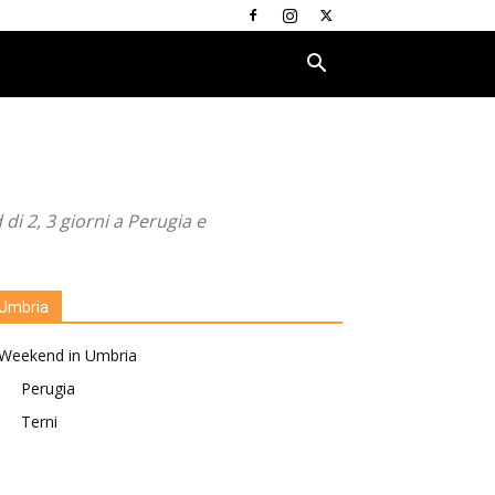
di 2, 3 giorni a Perugia e
Umbria
Weekend in Umbria
Perugia
Terni