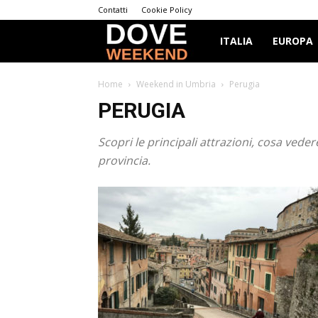
Contatti
Cookie Policy
Dove
ITALIA
EUROPA
Weekend
Home
Weekend in Umbria
Perugia
PERUGIA
Scopri le principali attrazioni, cosa ved
provincia.