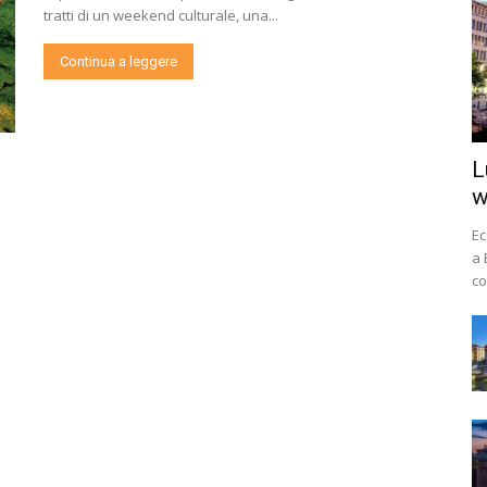
tratti di un weekend culturale, una...
Continua a leggere
L
w
Ec
a 
co