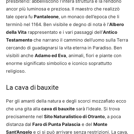
presbiterio: abbelliscono l’intera struttura e la rendono
ancor più luminosa e preziosa. Il maestro che realizzò
tale opera fu
Pantaleone
, un monaco dell’epoca che li
terminò nel 1164. Ben visibile e degno di nota è l’
Albero
della Vita
rappresentato e i vari passaggi dell’
Antico
Testamento
che narrano il cammino dell’uomo sulla Terra
cercando di guadagnarsi la vita eterna in Paradiso. Ben
visibili anche
Adamo ed Eva
, animali, fiori e piante con
enorme significato simbolico e iconico soprattutto
religioso.
La cava di bauxite
Per gli amanti della natura e degli scorci mozzafiato ecco
che una gita alla
cava di bauxite
sarà l’ideale. Si trova
precisamente nel
Sito Naturalistico di Otranto
, a poca
distanza dal
Faro di Punta Palascia
e del
Monte
Sant’Angelo
e ci si può arrivare senza restrizioni. La cava,