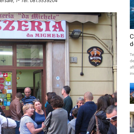
ersale, 1- Tel. 081.5539204
C
d
Te
de
af
ino