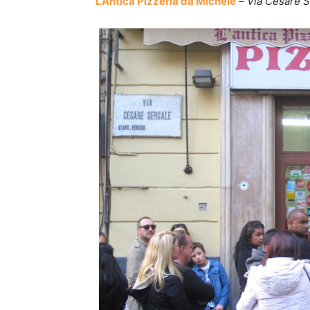
L’Antica Pizzeria da Michele
–
Via Cesare S