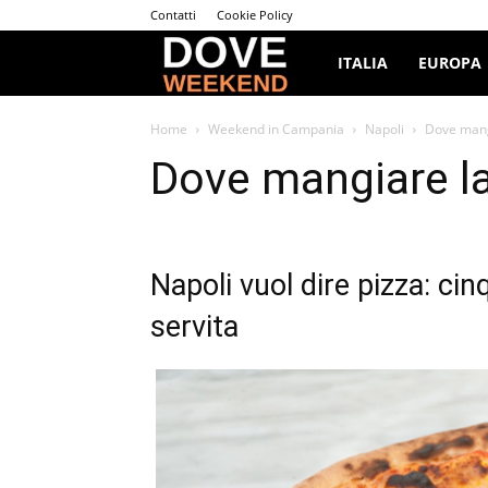
Contatti
Cookie Policy
Dove
ITALIA
EUROPA
Weekend
Home
Weekend in Campania
Napoli
Dove mangi
Dove mangiare la
Napoli vuol dire pizza: cin
servita