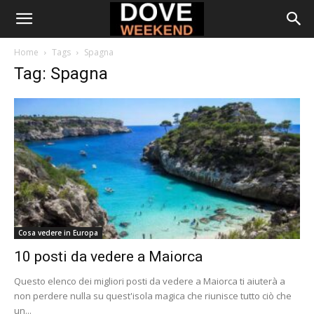
Home
Tags
Spagna
Tag: Spagna
Cosa vedere in Europa
10 posti da vedere a Maiorca
Questo elenco dei migliori posti da vedere a Maiorca ti aiuterà a
non perdere nulla su quest'isola magica che riunisce tutto ciò che
un...